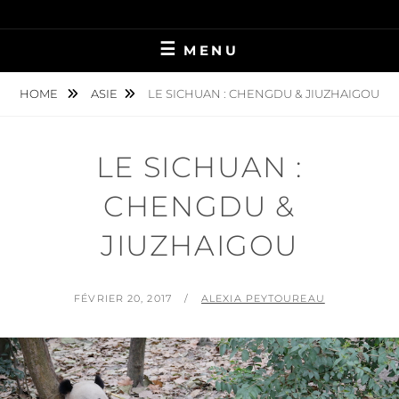
Skip
PRÉPAREZ VOTRE VOYAGE LONGUE DURÉE !
LES OISEAUX
to
MENU
content
MIGRATEURS
HOME
ASIE
LE SICHUAN : CHENGDU & JIUZHAIGOU
LE SICHUAN :
CHENGDU &
JIUZHAIGOU
POSTED
BY
FÉVRIER 20, 2017
ALEXIA PEYTOUREAU
ON