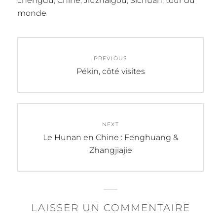
chengdu
,
Chine
,
Jiuzhaigou
,
Sichuan
,
tour du
monde
Navigation
PREVIOUS
de
Previous
Pékin, côté visites
post:
l’article
NEXT
Next
Le Hunan en Chine : Fenghuang &
post:
Zhangjiajie
LAISSER UN COMMENTAIRE