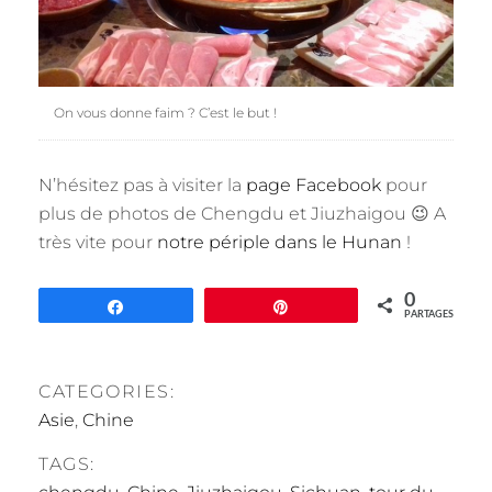
On vous donne faim ? C’est le but !
N’hésitez pas à visiter la
page Facebook
pour
plus de photos de Chengdu et Jiuzhaigou 😉 A
très vite pour
notre périple dans le Hunan
!
0
Partagez
Épingle
PARTAGES
CATEGORIES:
Asie
,
Chine
TAGS: