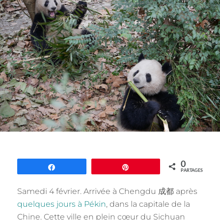
0
Partagez
Épingle
PARTAGES
Samedi 4 février. Arrivée à Chengdu 成都 après
quelques jours à Pékin
, dans la capitale de la
Chine. Cette ville en plein cœur du Sichuan