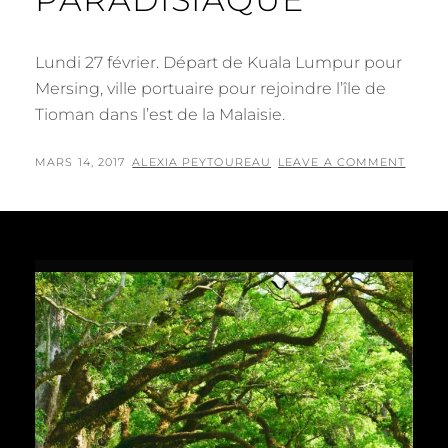
Lundi 27 février. Départ de Kuala Lumpur pour
Mersing, ville portuaire pour rejoindre l’île de
Tioman dans l’est de la Malaisie.
POSTED
BY
MARS 14, 2017
ALEXIA PEYTOUREAU
LEAVE A COMMENT
ON