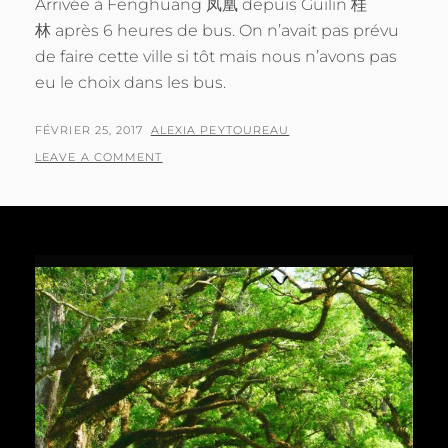
Arrivée à Fenghuang 凤凰 depuis Guilin 桂
林 après 6 heures de bus. On n’avait pas prévu
de faire cette ville si tôt mais nous n’avons pas
eu le choix dans les bus.
POSTED
BY
FÉVRIER 25, 2017
ALEXIA PEYTOUREAU
ON
LEAVE A COMMENT