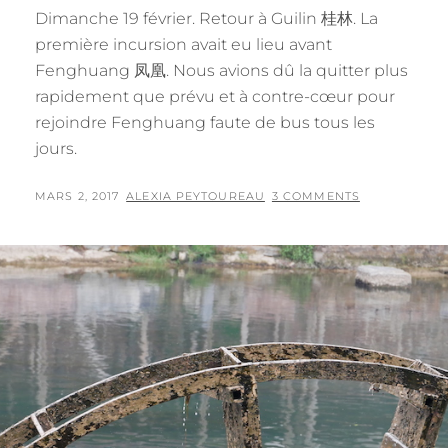
Dimanche 19 février. Retour à Guilin 桂林. La
première incursion avait eu lieu avant
Fenghuang 凤凰. Nous avions dû la quitter plus
rapidement que prévu et à contre-cœur pour
rejoindre Fenghuang faute de bus tous les
jours.
POSTED
BY
MARS 2, 2017
ALEXIA PEYTOUREAU
3 COMMENTS
ON