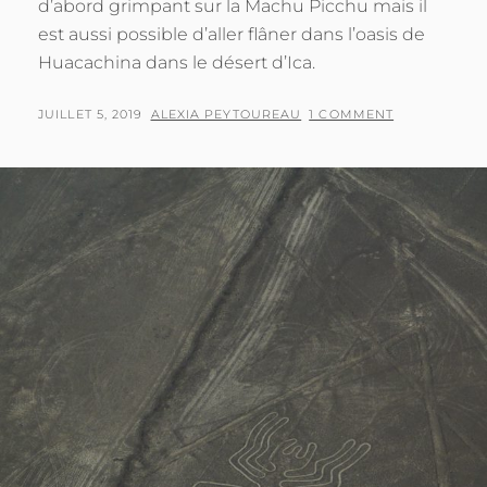
d’abord grimpant sur la Machu Picchu mais il
est aussi possible d’aller flâner dans l’oasis de
Huacachina dans le désert d’Ica.
POSTED
BY
JUILLET 5, 2019
ALEXIA PEYTOUREAU
1 COMMENT
ON