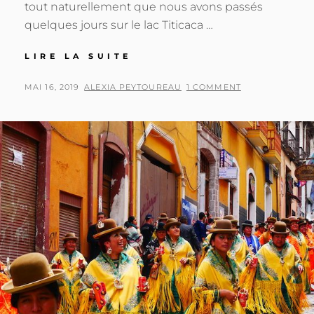
tout naturellement que nous avons passés
quelques jours sur le lac Titicaca …
BOLIVIE
LIRE LA SUITE
:
RENDEZ-
POSTED
BY
MAI 16, 2019
ALEXIA PEYTOUREAU
1 COMMENT
VOUS
ON
SUR
LE
LAC
LE
PLUS
HAUT
DU
MONDE
:
LE
LAC
TITICACA