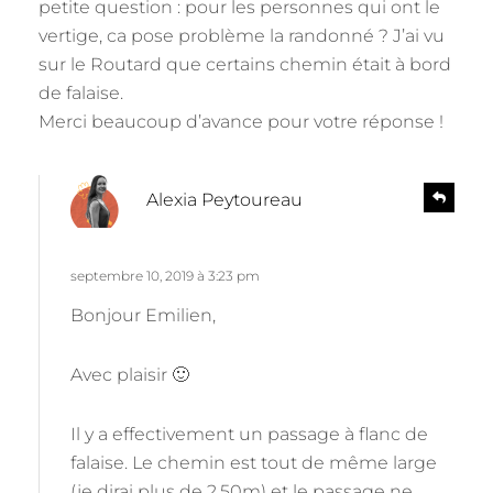
petite question : pour les personnes qui ont le
vertige, ca pose problème la randonné ? J’ai vu
sur le Routard que certains chemin était à bord
de falaise.
Merci beaucoup d’avance pour votre réponse !
d
R
Alexia Peytoureau
e
i
p
t
l
septembre 10, 2019 à 3:23 pm
y
:
Bonjour Emilien,
Avec plaisir 🙂
Il y a effectivement un passage à flanc de
falaise. Le chemin est tout de même large
(je dirai plus de 2,50m) et le passage ne