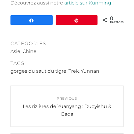
Découvrez aussi notre
article sur Kunming
!
0
Partagez
Épingle
PARTAGES
CATEGORIES:
Asie
,
Chine
TAGS:
gorges du saut du tigre
,
Trek
,
Yunnan
Navigation
PREVIOUS
de
Previous
Les rizières de Yuanyang : Duoyishu &
post:
Bada
l’article