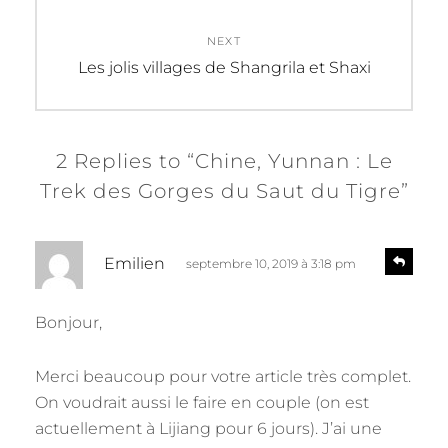
NEXT
Next
Les jolis villages de Shangrila et Shaxi
post:
2 Replies to “Chine, Yunnan : Le
Trek des Gorges du Saut du Tigre”
d
R
Emilien
septembre 10, 2019 à 3:18 pm
e
i
p
t
l
Bonjour,
y
:
Merci beaucoup pour votre article très complet.
On voudrait aussi le faire en couple (on est
actuellement à Lijiang pour 6 jours). J’ai une