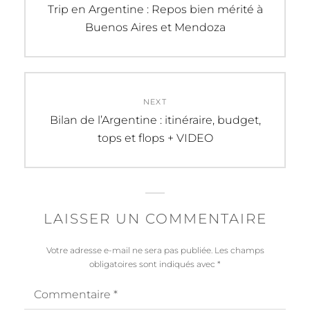
de
Previous
Trip en Argentine : Repos bien mérité à
post:
Buenos Aires et Mendoza
l’article
NEXT
Next
Bilan de l’Argentine : itinéraire, budget,
post:
tops et flops + VIDEO
LAISSER UN COMMENTAIRE
Votre adresse e-mail ne sera pas publiée.
Les champs
obligatoires sont indiqués avec
*
Commentaire
*