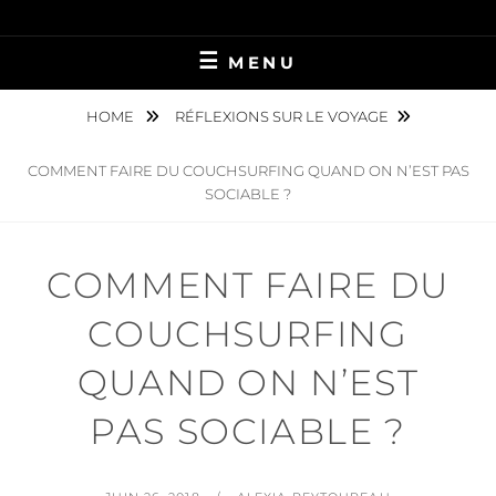
Skip
PRÉPAREZ VOTRE VOYAGE LONGUE DURÉE !
LES OISEAUX
to
MENU
content
MIGRATEURS
HOME
RÉFLEXIONS SUR LE VOYAGE
COMMENT FAIRE DU COUCHSURFING QUAND ON N’EST PAS
SOCIABLE ?
COMMENT FAIRE DU
COUCHSURFING
QUAND ON N’EST
PAS SOCIABLE ?