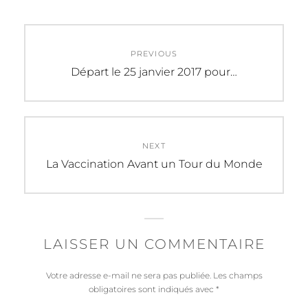
Navigation
PREVIOUS
de
Previous
Départ le 25 janvier 2017 pour…
post:
l’article
NEXT
Next
La Vaccination Avant un Tour du Monde
post:
LAISSER UN COMMENTAIRE
Votre adresse e-mail ne sera pas publiée.
Les champs
obligatoires sont indiqués avec
*