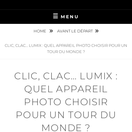
Skip
PRÉPAREZ VOTRE VOYAGE LONGUE DURÉE !
LES OISEAUX
to
MENU
content
MIGRATEURS
HOME
AVANT LE DÉPART
CLIC, CLAC… LUMIX : QUEL APPAREIL PHOTO CHOISIR POUR UN
TOUR DU MONDE ?
CLIC, CLAC… LUMIX :
QUEL APPAREIL
PHOTO CHOISIR
POUR UN TOUR DU
MONDE ?